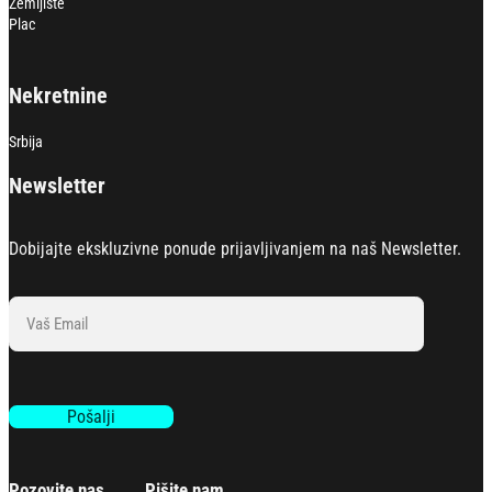
Zemljište
Plac
Nekretnine
Srbija
Newsletter
Dobijajte ekskluzivne ponude prijavljivanjem na naš Newsletter.
Section
Pošalji
Pozovite nas
Pišite nam