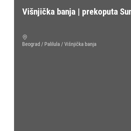
Višnjička banja | prekoputa Sun
Beograd / Palilula / Višnjička banja