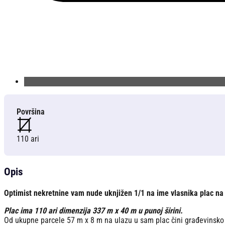
Površina
110 ari
Opis
Optimist nekretnine vam nude uknjižen 1/1 na ime vlasnika plac na
Plac ima 110 ari dimenzija 337 m x 40 m u punoj širini.
Od ukupne parcele 57 m x 8 m na ulazu u sam plac čini građevinsko 