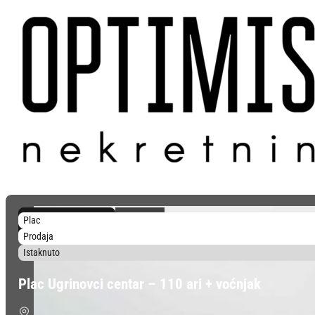
3.000 €/aru
Plac
330.000 €
Prodaja
Istaknuto
Plac Ugrinovci centar – 110 ari + voćnjak