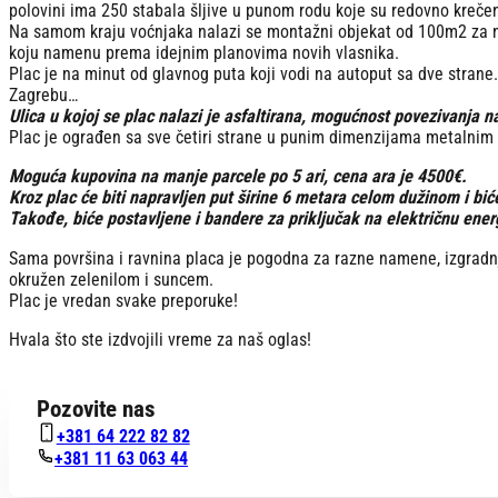
polovini ima 250 stabala šljive u punom rodu koje su redovno kreče
Na samom kraju voćnjaka nalazi se montažni objekat od 100m2 za na
koju namenu prema idejnim planovima novih vlasnika.
Plac je na minut od glavnog puta koji vodi na autoput sa dve strane
Zagrebu…
Ulica u kojoj se plac nalazi je asfaltirana, mogućnost povezivanja 
Plac je ograđen sa sve četiri strane u punim dimenzijama metalnim
Moguća kupovina na manje parcele po 5 ari, cena ara je 4500€.
Kroz plac će biti napravljen put širine 6 metara celom dužinom i bi
Takođe, biće postavljene i bandere za priključak na električnu ener
Sama površina i ravnina placa je pogodna za razne namene, izgradnj
okružen zelenilom i suncem.
Plac je vredan svake preporuke!
Hvala što ste izdvojili vreme za naš oglas!
Pozovite nas
+381 64 222 82 82
+381 11 63 063 44