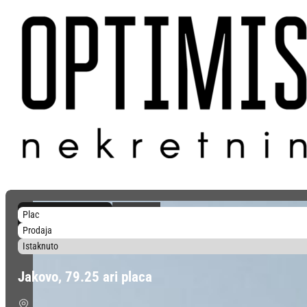
5.981 €/aru
Plac
474.000 €
Prodaja
Istaknuto
Jakovo, 79.25 ari placa