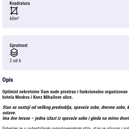
Kvadratura
60m²
Spratnost
2 od 6
Opis
Optimist nekretnine Vam nude prostran i funkcionalno organizovan 
hotela Moskva i Knez Mihailove ulice.
Stan se sastoji od velikog predsoblja, spavaće sobe, dnevne sobe, k
ostave.
Ima dve terase – jedna izlazi iz spavaće sobe i gleda na mirno dvoriš
Enterijer je u autentičnom jugoslovenskom stilu, stan je očuvan i na