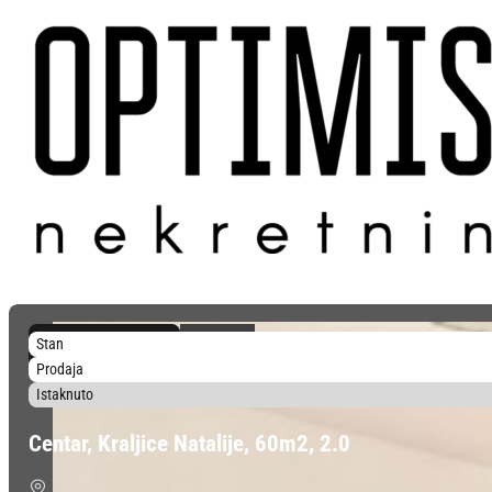
4.750 €/m²
Stan
285.000 €
Prodaja
Istaknuto
Centar, Kraljice Natalije, 60m2, 2.0