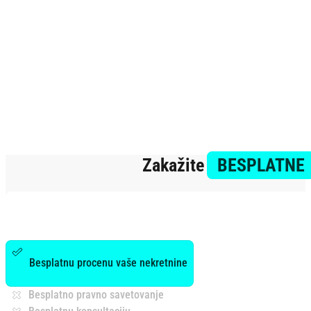
Zakažite
BESPLATNE
Besplatnu procenu vaše nekretnine
Besplatno pravno savetovanje