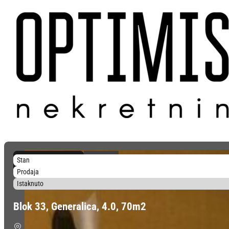
3.885 €/m²
Stan
272.000 €
Prodaja
Istaknuto
Blok 33, Generalica, 4.0, 70m2