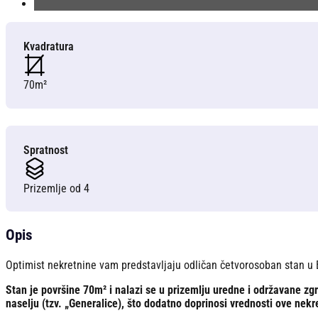
Kvadratura
70m²
Spratnost
Prizemlje od 4
Opis
Optimist nekretnine vam predstavljaju odličan četvorosoban stan u 
Stan je površine 70m² i nalazi se u prizemlju uredne i održavane zgr
naselju (tzv. „Generalice), što dodatno doprinosi vrednosti ove nekr