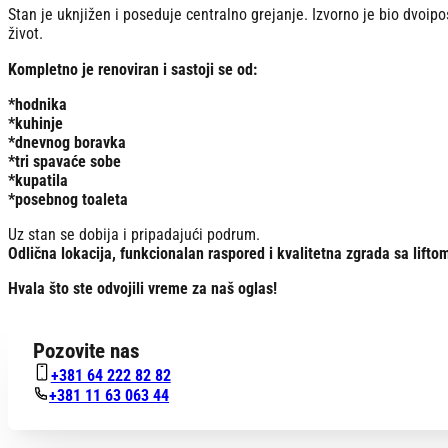
Stan je uknjižen i poseduje centralno grejanje. Izvorno je bio dvoip
život.
Kompletno je renoviran i sastoji se od:
*hodnika
*kuhinje
*dnevnog boravka
*tri spavaće sobe
*kupatila
*posebnog toaleta
Uz stan se dobija i pripadajući podrum.
Odlična lokacija, funkcionalan raspored i kvalitetna zgrada sa lift
Hvala što ste odvojili vreme za naš oglas!
Pozovite nas
+381 64 222 82 82
+381 11 63 063 44