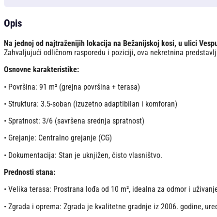
Opis
Na jednoj od najtraženijih lokacija na Bežanijskoj kosi, u ulici Ves
Zahvaljujući odličnom rasporedu i poziciji, ova nekretnina predstavlj
Osnovne karakteristike:
• Površina: 91 m² (grejna površina + terasa)
• Struktura: 3.5-soban (izuzetno adaptibilan i komforan)
• Spratnost: 3/6 (savršena srednja spratnost)
• Grejanje: Centralno grejanje (CG)
• Dokumentacija: Stan je uknjižen, čisto vlasništvo.
Prednosti stana:
• Velika terasa: Prostrana lođa od 10 m², idealna za odmor i uživanj
• Zgrada i oprema: Zgrada je kvalitetne gradnje iz 2006. godine, ure