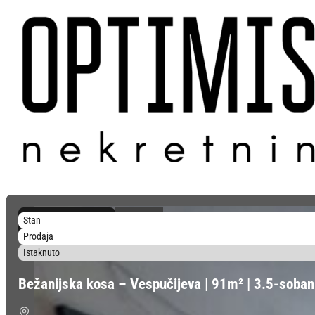
3.956 €/m²
Stan
360.000 €
Prodaja
Istaknuto
Bežanijska kosa – Vespučijeva | 91m² | 3.5-soban