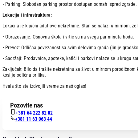
• Parking: Slobodan parking prostor dostupan odmah ispred zgrade.
Lokacija i infrastruktura:
Lokacija je ključni adut ove nekretnine. Stan se nalazi u mirnom, ze
• Obrazovanje: Osnovna škola i vrtić su na svega par minuta hoda.
• Prevoz: Odlična povezanost sa svim delovima grada (linije gradskog
• Sadržaji: Prodavnice, apoteke, kafići i parkovi nalaze se u krugu s
Zaključak: Bilo da tražite nekretninu za život u mirnom porodičnom kv
kosi je odlična prilika.
Hvala što ste izdvojili vreme za naš oglas!
Pozovite nas
+381 64 222 82 82
+381 11 63 063 44