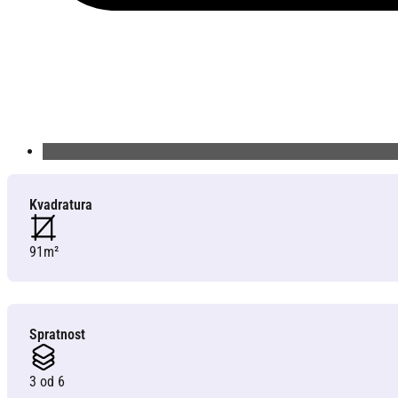
Kvadratura
91m²
Spratnost
3 od 6