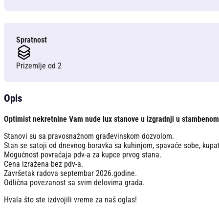
Spratnost
Prizemlje od 2
Opis
Optimist nekretnine Vam nude lux stanove u izgradnji u stambenom
Stanovi su sa pravosnažnom građevinskom dozvolom.
Stan se satoji od dnevnog boravka sa kuhinjom, spavaće sobe, kupati
Mogućnost povraćaja pdv-a za kupce prvog stana.
Cena izražena bez pdv-a.
Završetak radova septembar 2026.godine.
Odlična povezanost sa svim delovima grada.
Hvala što ste izdvojili vreme za naš oglas!