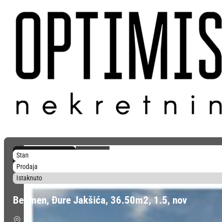
1.723 €/m²
Stan
62.050 €
Prodaja
Istaknuto
Bečmen, Đure Jakšića, 36.50m2, 1.5, nov