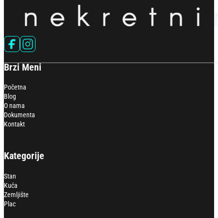
Follow us on Facebook
Follow us on Instagram
Brzi Meni
Početna
Blog
O nama
Dokumenta
Kontakt
Kategorije
Stan
Kuća
Zemljište
Plac